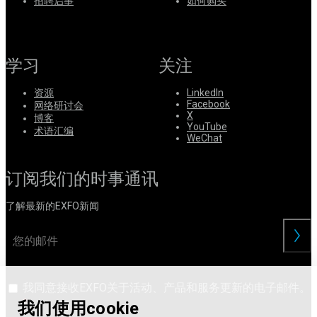
系
招聘启事
如何购买
注
登
册
录
学习
关注
公
司
资源
LinkedIn
Facebook
网络研讨会
招
X
博客
聘
YouTube
术语汇编
WeChat
启
事
订阅我们的时事通讯
合
作
了解最新的EXFO新闻
伙
伴
交
供
应
商
我同意接收EXFO关于活动、产品和服务更新的电子邮件。
我们使用cookie