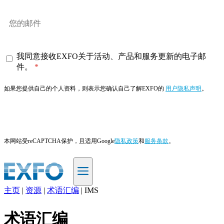
我同意接收EXFO关于活动、产品和服务更新的电子邮
件。
如果您提供自己的个人资料，则表示您确认自己了解EXFO的
用户隐私声明
。
订阅
本网站受reCAPTCHA保护，且适用Google
隐私政策
和
服务条款
。
主页
|
资源
|
术语汇编
|
IMS
ZH
术语汇编
产