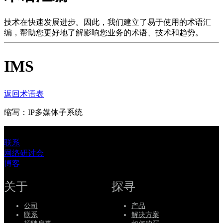
品
解
技术在快速发展进步。因此，我们建立了易于使用的术语汇
编，帮助您更好地了解影响您业务的术语、技术和趋势。
决
方
IMS
案
支
持
返回术语表
服
缩写：IP多媒体子系统
务
如
联系
何
网络研讨会
购
博客
买
资
关于
探寻
源
公司
产品
联
联系
解决方案