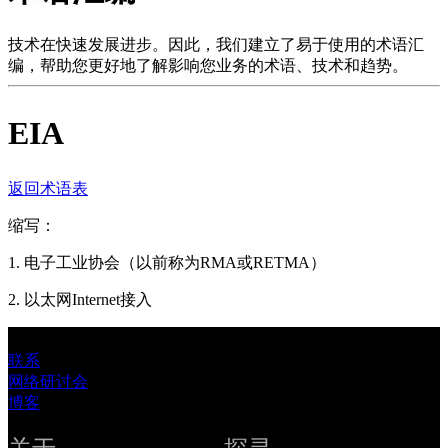
品
解
技术在快速发展进步。因此，我们建立了易于使用的术语汇
编，帮助您更好地了解影响您业务的术语、技术和趋势。
决
方
EIA
案
支
持
返回术语表
服
缩写：
务
如
1. 电子工业协会（以前称为RMA或RETMA）
何
2. 以太网Internet接入
购
买
联系
资
网络研讨会
源
博客
联