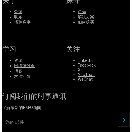
关于
探寻
系
注
登
公司
产品
册
录
联系
解决方案
招聘启事
如何购买
公
司
招
学习
关注
聘
启
资源
LinkedIn
事
Facebook
网络研讨会
X
博客
YouTube
合
术语汇编
WeChat
作
伙
订阅我们的时事通讯
伴
供
了解最新的EXFO新闻
应
商
交