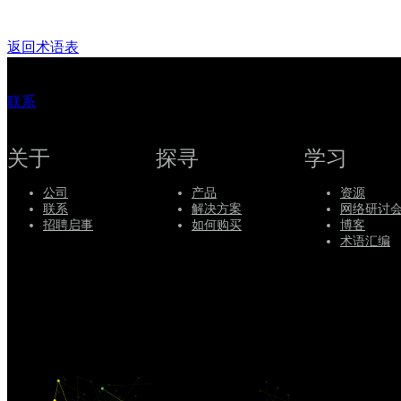
服
务
返回术语表
如
何
联系
购
买
关于
探寻
学习
资
源
公司
产品
资源
联系
解决方案
网络研讨
联
招聘启事
如何购买
博客
系
术语汇编
注
登
册
录
公
司
招
聘