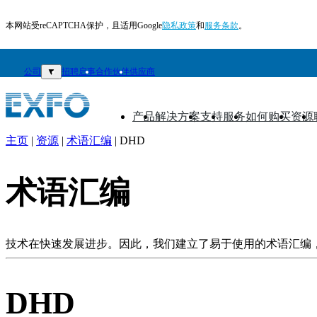
本网站受reCAPTCHA保护，且适用Google
隐私政策
和
服务条款
。
公司
▼
招聘启事
合作伙伴
供应商
产品
解决方案
支持
服务
如何购买
资源
▼
▼
▼
▼
▼
▼
主页
|
资源
|
术语汇编
|
DHD
ZH
产
术语汇编
品
解
决
技术在快速发展进步。因此，我们建立了易于使用的术语汇编
方
案
DHD
支
持