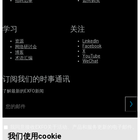
系
招聘启事
如何购买
注
登
册
录
学习
关注
公
司
资源
LinkedIn
Facebook
网络研讨会
招
X
博客
聘
YouTube
术语汇编
WeChat
启
事
订阅我们的时事通讯
合
作
了解最新的EXFO新闻
伙
伴
交
供
应
商
我同意接收EXFO关于活动、产品和服务更新的电子邮件。
我们使用cookie