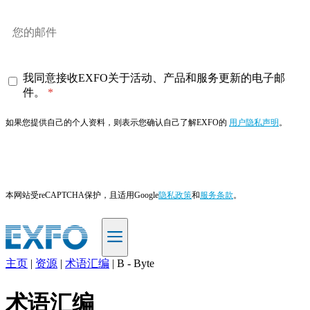
我同意接收EXFO关于活动、产品和服务更新的电子邮
件。
如果您提供自己的个人资料，则表示您确认自己了解EXFO的
用户隐私声明
。
订阅
本网站受reCAPTCHA保护，且适用Google
隐私政策
和
服务条款
。
主页
|
资源
|
术语汇编
|
B - Byte
ZH
术语汇编
产