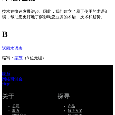
品
解
技术在快速发展进步。因此，我们建立了易于使用的术语汇
编，帮助您更好地了解影响您业务的术语、技术和趋势。
决
方
B
案
支
持
返回术语表
服
缩写：
字节
（8 位元组）
务
如
联系
何
网络研讨会
购
博客
买
资
关于
探寻
源
公司
产品
联
联系
解决方案