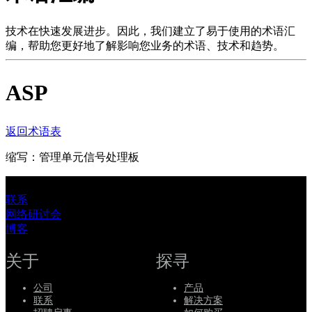
品
解
技术在快速发展进步。因此，我们建立了易于使用的术语汇
编，帮助您更好地了解影响您业务的术语、技术和趋势。
决
方
ASP
案
支
持
返回术语表
服
缩写：管理单元信号处理板
务
如
联系
何
网络研讨会
购
博客
买
资
关于
探寻
源
公司
产品
联
联系
解决方案