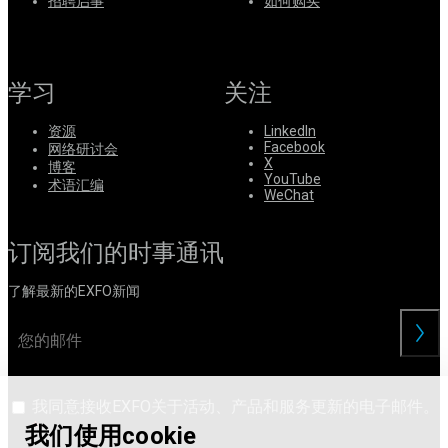
系
招聘启事
如何购买
注
登
册
录
学习
关注
公
司
资源
LinkedIn
Facebook
网络研讨会
招
X
博客
聘
YouTube
术语汇编
WeChat
启
事
订阅我们的时事通讯
合
作
了解最新的EXFO新闻
伙
伴
交
供
应
商
我同意接收EXFO关于活动、产品和服务更新的电子邮件。
我们使用cookie