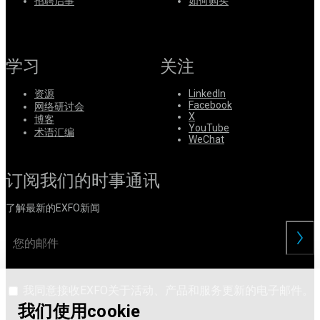
系
招聘启事
如何购买
注
登
册
录
学习
关注
公
司
资源
LinkedIn
Facebook
网络研讨会
招
X
博客
聘
YouTube
术语汇编
WeChat
启
事
订阅我们的时事通讯
合
作
了解最新的EXFO新闻
伙
伴
交
供
应
商
我同意接收EXFO关于活动、产品和服务更新的电子邮件。
我们使用cookie