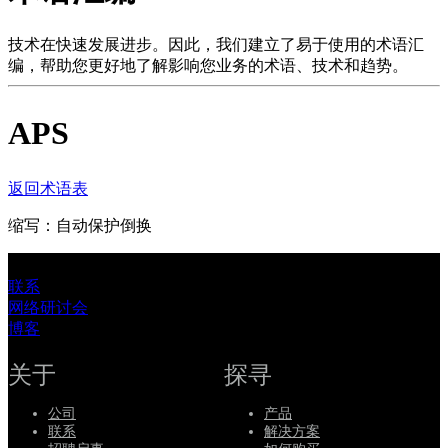
品
解
技术在快速发展进步。因此，我们建立了易于使用的术语汇
编，帮助您更好地了解影响您业务的术语、技术和趋势。
决
方
APS
案
支
持
返回术语表
服
缩写：自动保护倒换
务
如
联系
何
网络研讨会
购
博客
买
资
关于
探寻
源
公司
产品
联
联系
解决方案