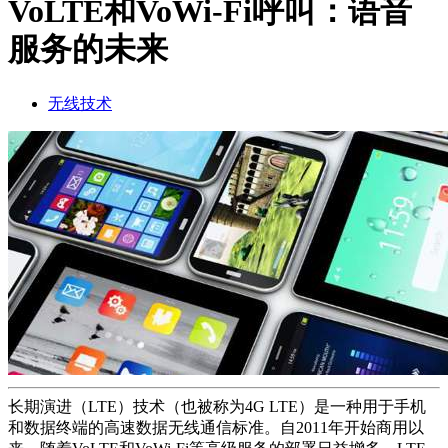
VoLTE和VoWi-Fi呼叫：语音
品
服务的未来
解
决
方
无线技术
案
支
持
服
务
如
何
购
买
资
源
长期演进（LTE）技术（也被称为4G LTE）是一种用于手机
联
和数据终端的高速数据无线通信标准。自2011年开始商用以