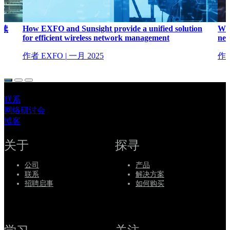
How EXFO and Sunsight provide a unified solution
Why
续
for efficient wireless network management
net
作者 EXFO
|
一月 2025
作者
联系
网络研讨会
博客
关于
探寻
公司
产品
联系
解决方案
招聘启事
如何购买