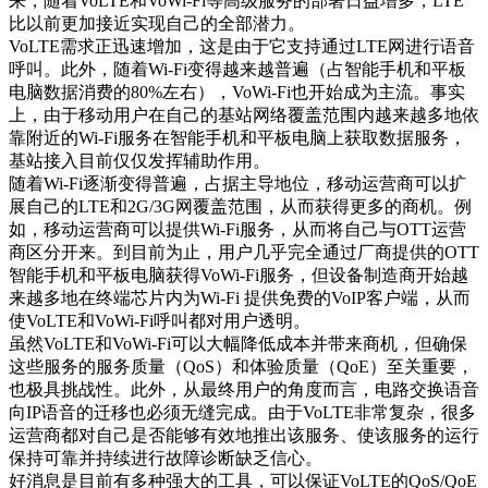
系
来，随着VoLTE和VoWi-Fi等高级服务的部署日益增多，LTE
比以前更加接近实现自己的全部潜力。
注
登
VoLTE需求正迅速增加，这是由于它支持通过LTE网进行语音
册
录
呼叫。此外，随着Wi-Fi变得越来越普遍（占智能手机和平板
电脑数据消费的80%左右），VoWi-Fi也开始成为主流。事实
公
上，由于移动用户在自己的基站网络覆盖范围内越来越多地依
司
靠附近的Wi-Fi服务在智能手机和平板电脑上获取数据服务，
基站接入目前仅仅发挥辅助作用。
招
随着Wi-Fi逐渐变得普遍，占据主导地位，移动运营商可以扩
聘
展自己的LTE和2G/3G网覆盖范围，从而获得更多的商机。例
启
如，移动运营商可以提供Wi-Fi服务，从而将自己与OTT运营
事
商区分开来。到目前为止，用户几乎完全通过厂商提供的OTT
智能手机和平板电脑获得VoWi-Fi服务，但设备制造商开始越
合
来越多地在终端芯片内为Wi-Fi 提供免费的VoIP客户端，从而
作
使VoLTE和VoWi-Fi呼叫都对用户透明。
伙
虽然VoLTE和VoWi-Fi可以大幅降低成本并带来商机，但确保
伴
这些服务的服务质量（QoS）和体验质量（QoE）至关重要，
也极具挑战性。此外，从最终用户的角度而言，电路交换语音
供
向IP语音的迁移也必须无缝完成。由于VoLTE非常复杂，很多
应
运营商都对自己是否能够有效地推出该服务、使该服务的运行
商
保持可靠并持续进行故障诊断缺乏信心。
好消息是目前有多种强大的工具，可以保证VoLTE的QoS/QoE