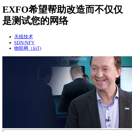
品
EXFO希望帮助改造而不仅仅
解
是测试您的网络
决
方
案
无线技术
SDN/NFV
支
物联网（IoT)
持
服
务
如
何
购
买
资
源
联