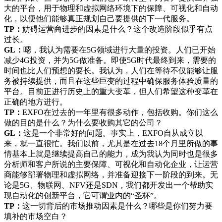
大的平台，用于物理和虚拟网络环境下的保障、可视化和自动
化，以便他们能够真正规划自己要提供的下一代服务。
TP：
妨碍运营商进步的因素是什么？这个改造阶段似乎有点
过长。
GL：
嗯，我认为需要在5G领域进行大量的投资。人们已开始
减少4G投资，并为5G做准备。即使5G时代最终到来，需要的
时间也比人们预想的要长。我认为，人们在等待不仅能够让服
务被持续提供，而且在这些巨变的过程中确保服务体验质量的
平台。目前正进行历史上的重大变革，但人们希望这种变革在
正确的地方进行。
TP：
EXFO在过去的一年里有很多动作，包括收购。你们这么
做的目的是什么？为什么要收购其它的公司？
GL：
这是一个非常好的问题。事实上，EXFO自从成立以
来，就一直很忙。我们以前，尤其是在过去18个月里所做的事
情基本上就是继续提高自己的能力，成为我认为同时也是很多
分析师和客户所说的主要保障、可视化和自动化企业，让运营
商能够部署物理和虚拟网络，并准备迎接下一阶段的到来。无
论是5G、物联网、NFV还是SDN，我们都开发出一个帮助实
现自动化的创新平台，它可谓业内的“圣杯”。
TP：
这一切背后的市场推动因素是什么？哪些是你们努力要
填补的市场空白？