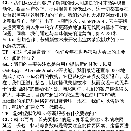
GL：
我们从运营商客户了解到的最大问题是如何才能实现自
动化、提高生产效率、提供服务并降低成本。这一切都需要在
后台部署实现这种能力的平台。我们还通过大规模创新和并购
来帮助客户。我们推出了一些新技术，如SkyRAN，它主要解
决运营商如何以集中的方式更高效地诊断无线网内基本干扰的
问题。同样，我们通过与全球领先的运营商，如AT&T和
Verizon密切合作，获得新技术来开发出业内梦寐以求的下一
代解决方案。
TP：
在这些发展背景下，你们今年在世界移动大会上的主要
关注点是什么？
GL：
我们的主要关注点是向用户提供新的体验，以及
Ontology、Absolute Analysis等功能。我们最近还宣布100%地
完成了对Astellia公司的收购。它已从欧洲证券交易所退市。现
在，我们正进行整合，以便提供关键技术，从而实现一款无异
于行业“圣杯”的自动化平台。与此同时，我们的客户群也得以
扩大。事实上，目前有超过200家运营商在使用EXFO或
Astellia的系统对网络进行日常管理。现在，我们可以告诉他
们，帮助他们建立下一代服务。
TP：
您对虚拟化和5G等新服务有什么要说的？
GL：
就5G而言，首先要指出的是，如果您关注5G和物联网，
延迟、丢包、抖动等参数就是需要注意的首要因素。这需要进