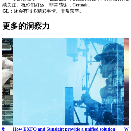
续关注。祝你们好运。非常感谢，Germain。
GL：
还会有很多精彩事情。非常荣幸。
更多的洞察力
How EXFO and Sunsight provide a unified solution
Why
续