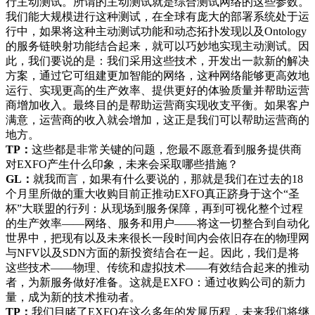
行主动测试。所谓的主动测试就是综合测试网络的这些参数。
我们能大规模进行这种测试，在全球有庞大的部署系统处于运
行中，如果将这种主动测试功能和动态拓扑发现以及Ontology
的服务链映射功能结合起来，就可以巧妙地实现主动测试。因
此，我们要说的是：我们采用这些技术，开发出一款新的解决
方案，通过它可组建更加智能的网络，这种网络能够更高效地
运行、实现更高的生产效率、提供更好的体验质量并帮助运营
商增加收入。最终目的是帮助运营商实现收支平衡。如果客户
满意，运营商的收入就会增加，这正是我们可以帮助运营商的
地方。
TP：
这些都是非常关键的问题，您最不愿意看到服务提供商
对EXFO产生什么印象，未来会采取哪些措施？
GL：
就我而言，如果有什么要说的，那就是我们在过去的18
个月里所做的重大收购目前正推动EXFO真正跻身于这个“圣
杯”大联盟的行列：从现场到服务保障，再到可视化整个过程
的生产效率——网络、服务和用户——将这一切整合到自动化
世界中，把现有以及未来很长一段时间内会依旧存在的物理网
与NFV以及SDN方面的新投资结合在一起。因此，我们是将
这些技术——物理、传统和虚拟技术——有效结合起来的推动
者，为新服务做好准备。这就是EXFO：通过收购公司的新力
量，成为新的技术推动者。
TP：
我们目睹了EXFO在这么多年的发展历程，未来我们将继