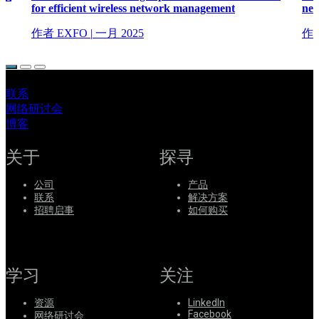
for efficient wireless network management
net
作者 EXFO
|
一月 2025
作者
联系
网络研讨会
博客
关于
探寻
公司
产品
联系
解决方案
招聘启事
如何购买
学习
关注
资源
LinkedIn
Facebook
网络研讨会