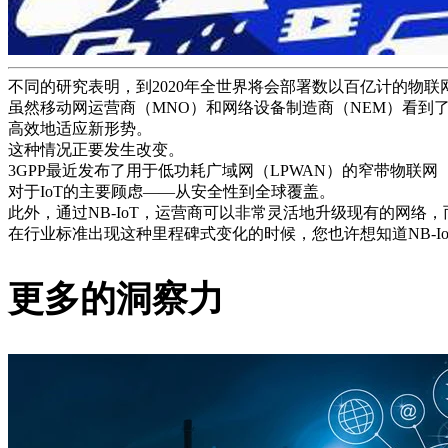
启
事
合
不同的研究表明，到2020年全世界将会部署数以百亿计的物联网
作
虽然移动网运营商（MNO）和网络设备制造商（NEM）看到了
伙
高效地适应新形势。
伴
这种情况正要发生改变。
3GPP最近发布了用于低功耗广域网（LPWAN）的窄带物联网（NB-
供
对于IoT的主要顾虑——从安全性到全球覆盖。
应
此外，通过NB-IoT，运营商可以非常灵活地升级现有的网络
商
在行业标准出现这种里程碑式变化的时候，您也许想知道NB-Io
更多的洞察力