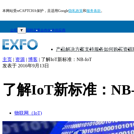
本网站受reCAPTCHA保护，且适用Google
隐私政策
和
服务条款
。
公司
▼
招聘启事
合作伙伴
供应商
产品
解决方案
支持
服务
如何购买
资源
▼
▼
▼
▼
▼
▼
主页
|
资源
|
博客
|
了解IoT新标准：NB-IoT
ZH
发表于
2016年9月13日
产
了解IoT新标准：NB-
品
解
决
方
物联网（IoT)
案
支
持