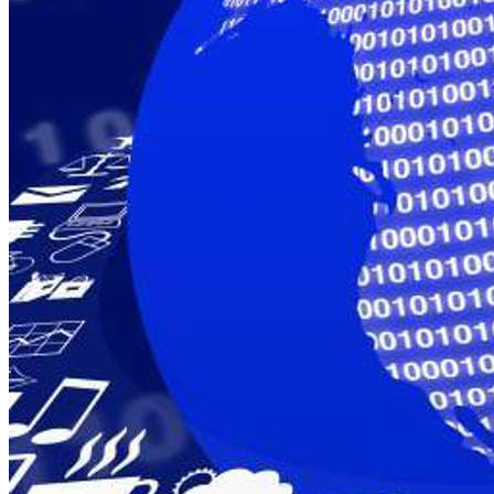
服
务
如
何
购
买
资
源
联
系
注
登
册
录
公
司
招
聘