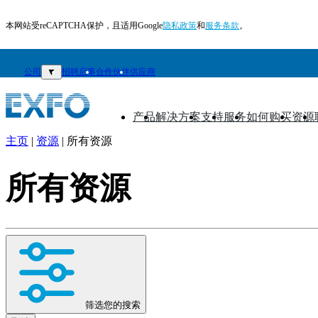
本网站受reCAPTCHA保护，且适用Google
隐私政策
和
服务条款
。
公司
▼
招聘启事
合作伙伴
供应商
产品
解决方案
支持
服务
如何购买
资源
▼
▼
▼
▼
▼
▼
主页
|
资源
|
所有资源
ZH
所有资源
产
品
解
决
方
案
支
筛选您的搜索
持