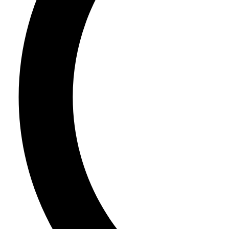
启
事
合
作
伙
伴
供
应
商