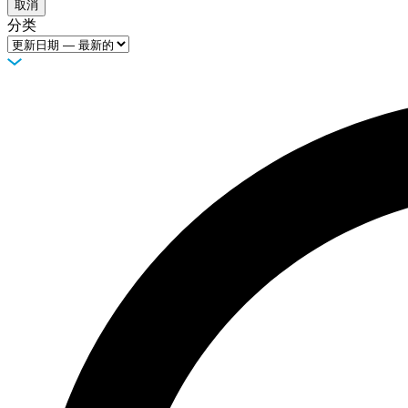
取消
服
分类
务
如
何
购
买
资
源
联
系
注
登
册
录
公
司
招
聘