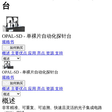
台
品
解
决
方
案
OPAL-SD - 单裸片自动化探针台
支
规格书
持
如何购买
服
概述
主要优点
应用
亮点
资源
支持
务
如
何
OPAL-SD - 单裸片自动化探针台
规格书
购
如何购买
买
概述
主要优点
应用
亮点
资源
支持
资
源
概述
联
非常精准、可重复、可追溯、快速且灵活的光子集成电路