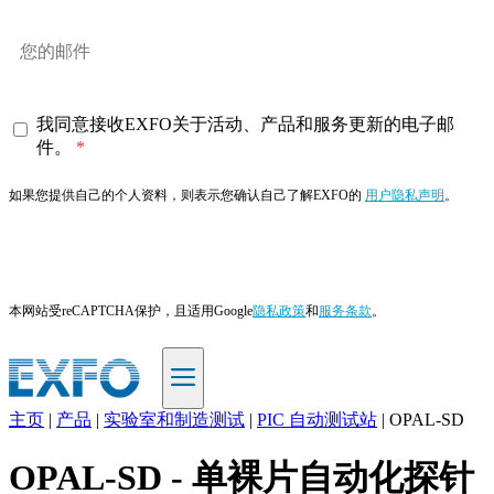
我同意接收EXFO关于活动、产品和服务更新的电子邮
件。
如果您提供自己的个人资料，则表示您确认自己了解EXFO的
用户隐私声明
。
订阅
本网站受reCAPTCHA保护，且适用Google
隐私政策
和
服务条款
。
主页
|
产品
|
实验室和制造测试
|
PIC 自动测试站
|
OPAL-SD
ZH
OPAL-SD - 单裸片自动化探针
产