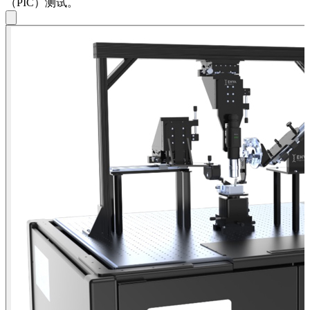
系
（PIC）测试。
注
登
册
录
公
司
招
聘
启
事
合
作
伙
伴
供
应
商