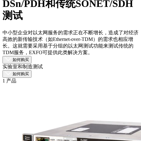
DSn/PDH和传统SONET/SDH
品
测试
解
决
方
中小型企业对以太网服务的需求正在不断增长，造成了对经济
案
高效的新传输技术（如Ethernet-over-TDM）的需求也相应增
长。这就需要采用基于分组的以太网测试功能来测试传统的
支
TDM服务，EXFO可提供此类解决方案。
持
如何购买
服
实验室和制造测试
务
如何购买
1 产品
如
何
购
买
资
源
联