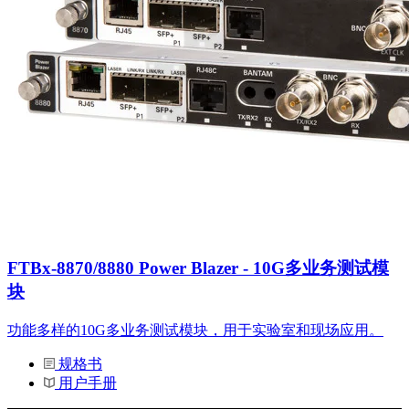
系
注
登
册
录
公
司
招
聘
启
事
合
作
FTBx-8870/8880 Power Blazer - 10G多业务测试模
伙
块
伴
供
功能多样的10G多业务测试模块，用于实验室和现场应用。
应
规格书
商
用户手册