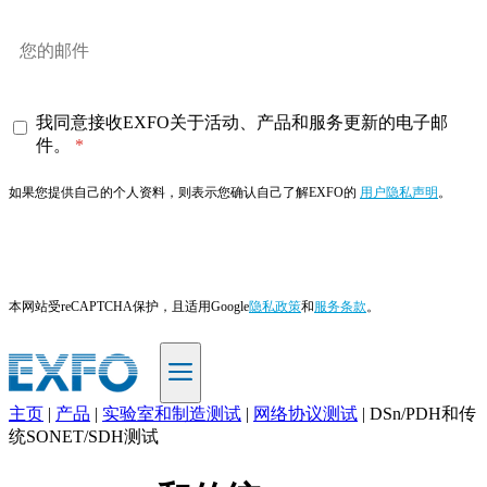
我同意接收EXFO关于活动、产品和服务更新的电子邮
件。
如果您提供自己的个人资料，则表示您确认自己了解EXFO的
用户隐私声明
。
订阅
本网站受reCAPTCHA保护，且适用Google
隐私政策
和
服务条款
。
主页
|
产品
|
实验室和制造测试
|
网络协议测试
|
DSn/PDH和传
ZH
统SONET/SDH测试
产