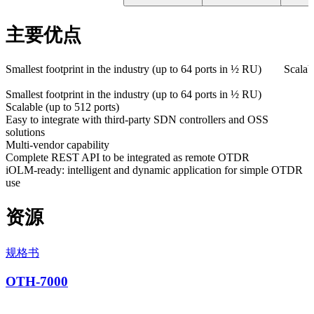
主要优点
Smallest footprint in the industry (up to 64 ports in ½ RU)
Scalab
Smallest footprint in the industry (up to 64 ports in ½ RU)
Scalable (up to 512 ports)
Easy to integrate with third-party SDN controllers and OSS
solutions
Multi-vendor capability
Complete REST API to be integrated as remote OTDR
iOLM-ready: intelligent and dynamic application for simple OTDR
use
资源
规格书
OTH-7000