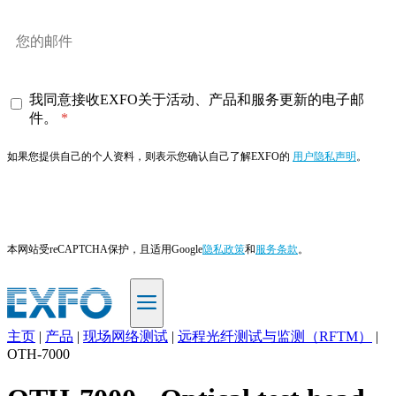
我同意接收EXFO关于活动、产品和服务更新的电子邮
件。
如果您提供自己的个人资料，则表示您确认自己了解EXFO的
用户隐私声明
。
订阅
本网站受reCAPTCHA保护，且适用Google
隐私政策
和
服务条款
。
主页
|
产品
|
现场网络测试
|
远程光纤测试与监测（RFTM）
|
ZH
OTH-7000
产