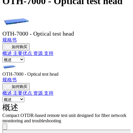
OTH-7000 - Optical test head
品
解
决
方
OTH-7000 - Optical test head
案
规格书
支
如何购买
持
概述
主要优点
资源
支持
服
务
OTH-7000 - Optical test head
如
规格书
何
如何购买
概述
主要优点
资源
支持
购
买
概述
资
Compact OTDR-based remote test unit designed for fiber network
源
monitoring and troubleshooting
联