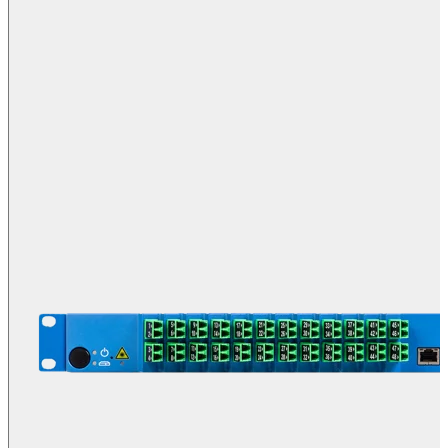
系
注
登
册
录
公
司
招
聘
启
事
合
作
伙
伴
供
应
商