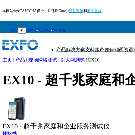
本网站受reCAPTCHA保护，且适用Google
隐私政策
和
服务条款
。
公司
▼
招聘启事
合作伙伴
供应商
产品
解决方案
支持
服务
如何购买
资源
▼
▼
▼
▼
▼
▼
主页
|
产品
|
现场网络测试
|
以太网测试
|
EX10
ZH
EX10 - 超千兆家庭
产
品
解
决
方
案
EX10 - 超千兆家庭和企业服务测试仪
支
规格书
持