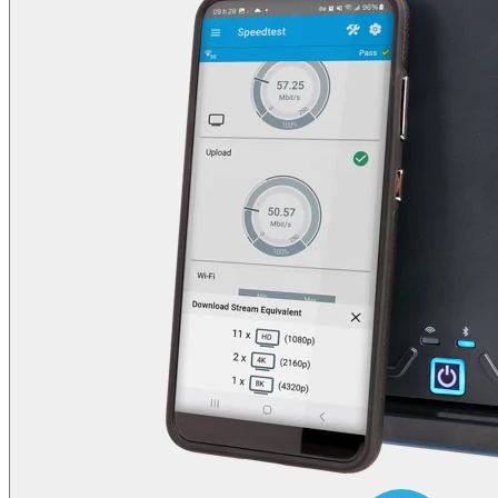
启
事
合
作
伙
伴
供
应
商