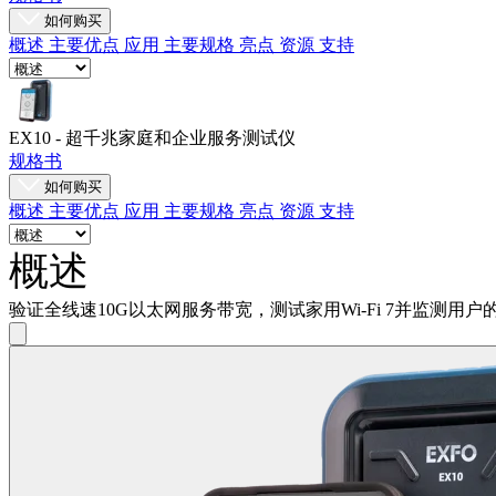
如何购买
服
概述
主要优点
应用
主要规格
亮点
资源
支持
务
如
何
EX10 - 超千兆家庭和企业服务测试仪
购
规格书
买
如何购买
资
概述
主要优点
应用
主要规格
亮点
资源
支持
源
概述
联
系
验证全线速10G以太网服务带宽，测试家用Wi-Fi 7并监测用
注
登
册
录
公
司
招
聘