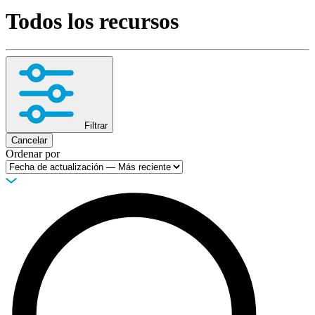
Todos los recursos
Productos
Soluciones
Asistencia
Servicios
Cómo
comprar
Recursos
Filtrar
Contacto
Cancelar
Ordenar por
Registrarse
Iniciar
sesión
Empresa
Carreras
Socios
Proveedores