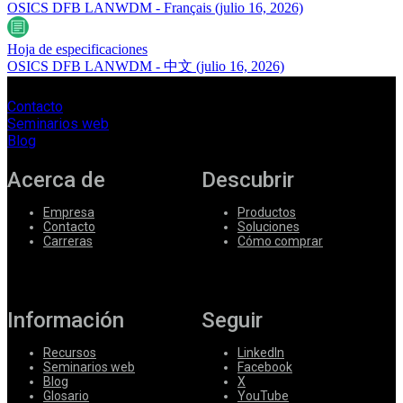
OSICS DFB LANWDM - Français
(julio 16, 2026)
Hoja de especificaciones
OSICS DFB LANWDM - 中文
(julio 16, 2026)
Contacto
Seminarios web
Blog
Acerca de
Descubrir
Empresa
Productos
Contacto
Soluciones
Carreras
Cómo comprar
Información
Seguir
Recursos
LinkedIn
Seminarios web
Facebook
Blog
X
Glosario
YouTube