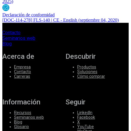
2025)
Declaración de conformidad
[DOC-114-278] FLS-140 | CE - English
(septiembre 04, 2020)
Contacto
Seminarios web
Blog
Acerca de
Descubrir
Empresa
Productos
Contacto
Soluciones
Carreras
Cómo comprar
Información
Seguir
Recursos
LinkedIn
Seminarios web
Facebook
Blog
X
Glosario
YouTube