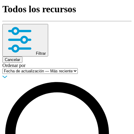
Todos los recursos
Productos
Soluciones
Asistencia
Servicios
Cómo
comprar
Recursos
Filtrar
Contacto
Cancelar
Ordenar por
Registrarse
Iniciar
sesión
Empresa
Carreras
Socios
Proveedores