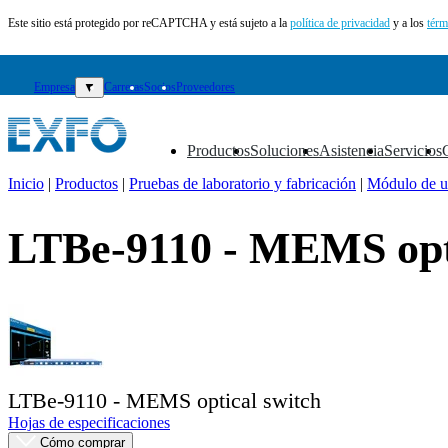
Este sitio está protegido por reCAPTCHA y está sujeto a la
política de privacidad
y a los
térm
Empresa
▼
Carreras
Socios
Proveedores
Productos
Soluciones
Asistencia
Servicios
▼
▼
▼
▼
Inicio
|
Productos
|
Pruebas de laboratorio y fabricación
|
Módulo de u
ES
LTBe-9110 - MEMS opti
Productos
Soluciones
Asistencia
Servicios
Cómo
comprar
Recursos
LTBe-9110 - MEMS optical switch
Contacto
Hojas de especificaciones
Registrarse
Iniciar
sesión
Cómo comprar