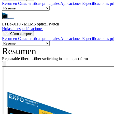
Resumen
Características principales
Aplicaciones
Especificaciones pr
Empresa
Carreras
LTBe-9110 - MEMS optical switch
Socios
Hojas de especificaciones
Cómo comprar
Proveedores
Resumen
Características principales
Aplicaciones
Especificaciones pr
Resumen
Repeatable fiber-to-fiber switching in a compact format.