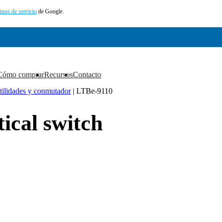
inos de servicio
de Google.
Cómo comprar
Recursos
Contacto
▼
▼
▼
tilidades y conmutador
|
LTBe-9110
cal switch