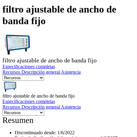
filtro ajustable de ancho de
Productos
banda fijo
Soluciones
Asistencia
Servicios
Cómo
comprar
Recursos
filtro ajustable de ancho de banda fijo
Contacto
Especificaciones completas
Registrarse
Iniciar
Recursos
Descripción general
Asistencia
sesión
Empresa
filtro ajustable de ancho de banda fijo
Carreras
Especificaciones completas
Recursos
Descripción general
Asistencia
Socios
Resumen
Proveedores
Discontinuado desde:
1/6/2022