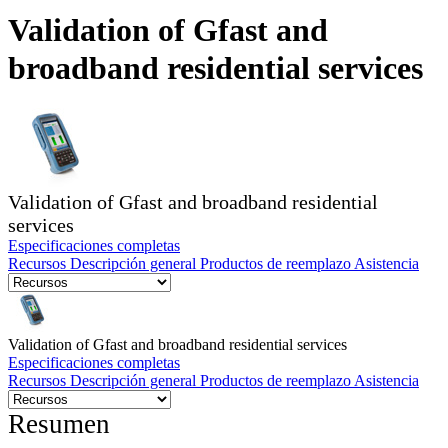
Validation of Gfast and
Productos
broadband residential services
Soluciones
Asistencia
Servicios
Cómo
comprar
Recursos
Contacto
Validation of Gfast and broadband residential
Registrarse
Iniciar
services
sesión
Especificaciones completas
Recursos
Descripción general
Productos de reemplazo
Asistencia
Empresa
Carreras
Validation of Gfast and broadband residential services
Socios
Especificaciones completas
Recursos
Descripción general
Productos de reemplazo
Asistencia
Proveedores
Resumen