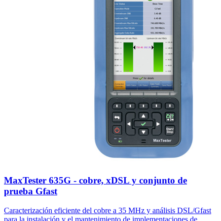
MaxTester 635G - cobre, xDSL y conjunto de
prueba Gfast
Caracterización eficiente del cobre a 35 MHz y análisis DSL/Gfast
para la instalación y el mantenimiento de implementaciones de