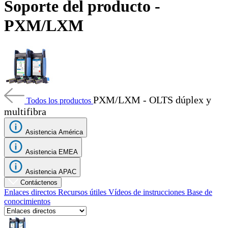
Soporte del producto -
Productos
PXM/LXM
Soluciones
Asistencia
Servicios
Cómo
comprar
Recursos
PXM/LXM - OLTS dúplex y
Contacto
Todos los productos
multifibra
Registrarse
Iniciar
sesión
Asistencia América
Empresa
Asistencia EMEA
Carreras
Asistencia APAC
Socios
Contáctenos
Enlaces directos
Recursos útiles
Vídeos de instrucciones
Base de
Proveedores
conocimientos