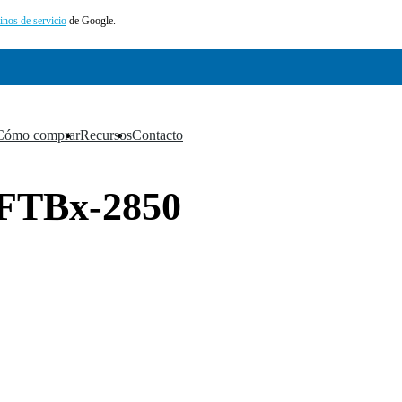
inos de servicio
de Google.
Cómo comprar
Recursos
Contacto
▼
▼
▼
- FTBx-2850