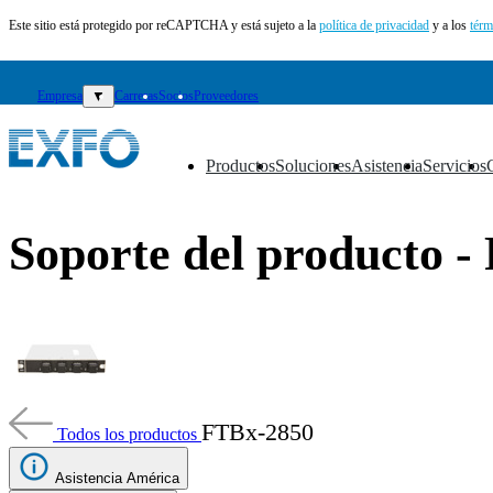
Este sitio está protegido por reCAPTCHA y está sujeto a la
política de privacidad
y a los
térm
Empresa
▼
Carreras
Socios
Proveedores
Productos
Soluciones
Asistencia
Servicios
▼
▼
▼
▼
ES
Soporte del producto 
Productos
Soluciones
Asistencia
Servicios
Cómo
comprar
Recursos
FTBx-2850
Todos los productos
Contacto
Registrarse
Iniciar
Asistencia América
sesión