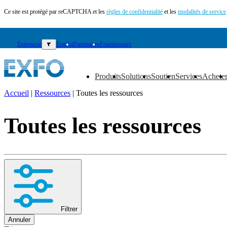
Ce site est protégé par reCAPTCHA et les
règles de confidentialité
et les
modalités de service
Entreprise
▼
Emploi
Partenaires
Fournisseurs
Produits
Solutions
Soutien
Services
Achete
▼
▼
▼
▼
▼
Accueil
|
Ressources
|
Toutes les ressources
FR
Toutes les ressources
Produits
Solutions
Soutien
Services
Acheter
Ressources
Contactez-
nous
Filtrer
S'enregistrer
Se
Annuler
connecter