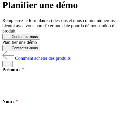
Planifier une démo
Produits
Solutions
Soutien
Remplissez le formulaire ci-dessous et nous communiquerons
Services
bientôt avec vous pour fixer une date pour la démonstration du
produit.
Acheter
Contactez-nous
Ressources
Planifier une démo
Contactez-
Contactez-nous
nous
Comment acheter des produits
S'enregistrer
Se
connecter
Prénom :
Entreprise
Emploi
Partenaires
Nom :
Fournisseurs