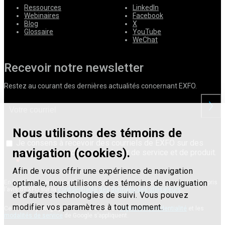
Ressources
LinkedIn
Webinaires
Facebook
Blog
X
Glossaire
YouTube
WeChat
Recevoir notre newsletter
Restez au courant des dernières actualités concernant EXFO.
Nous utilisons des témoins de
Je consens à recevoir des courriels de EXFO sur des
navigation (cookies).
évènements et des mises à jour de service et de produit.
Afin de vous offrir une expérience de navigation
optimale, nous utilisons des témoins de naviguation
En livrant vos renseignements personnels, vous reconnaissez avoir compris
l’avis d’EXFO sur la
confidentialité des données des utilisateurs
.
et d’autres technologies de suivi. Vous pouvez
modifier vos paramètres à tout moment.
Ce site est protégé par reCAPTCHA et les
règles de confidentialité
et les
modalités de service
de Google s’appliquent.