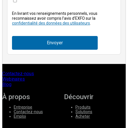
En livrant vos renseignements personnels, vous
reconnaissez avoir compris l’avis d’EXFO sur la
confidentialité des données des utilisateurs
.
Envoyer
Contactez-nous
Webinaires
Blog
À propos
Découvrir
Entreprise
Produits
Contactez-nous
Solutions
Emploi
Acheter