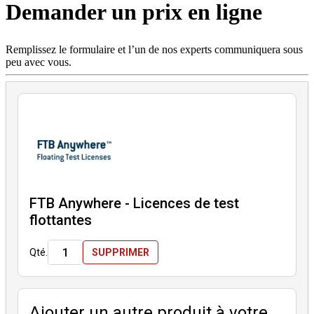
Demander un prix en ligne
Produits
Solutions
Soutien
Remplissez le formulaire et l’un de nos experts communiquera sous
Services
peu avec vous.
Acheter
Ressources
Contactez-
nous
S'enregistrer
Se
connecter
Entreprise
FTB Anywhere - Licences de test
Emploi
flottantes
Partenaires
Qté.
SUPPRIMER
Fournisseurs
Ajouter un autre produit à votre