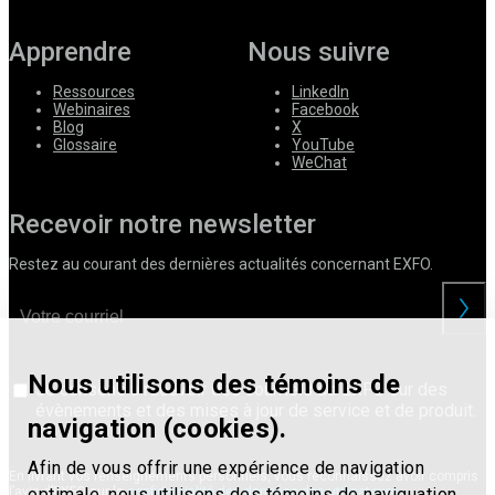
Apprendre
Nous suivre
Ressources
LinkedIn
Webinaires
Facebook
Blog
X
Glossaire
YouTube
WeChat
Recevoir notre newsletter
Restez au courant des dernières actualités concernant EXFO.
Nous utilisons des témoins de
Je consens à recevoir des courriels de EXFO sur des
évènements et des mises à jour de service et de produit.
navigation (cookies).
Afin de vous offrir une expérience de navigation
En livrant vos renseignements personnels, vous reconnaissez avoir compris
optimale, nous utilisons des témoins de naviguation
l’avis d’EXFO sur la
confidentialité des données des utilisateurs
.