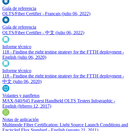
Guía de referencia
OLTS/Fiber Certifier - Français
(julio 06, 2022)
Guía de referencia
OLTS/Fiber Certifier - 中文
(julio 06, 2022)
Informe técnico
118 - Finding the right testing strategy for the FTTH deployment -
English
(julio 06, 2020)
Informe técnico
118 - Finding the right testing strategy for the FTTH deployment -
中文
(julio 06, 2020)
Volantes y panfletos
MAX-940/945 Fastest Handheld OLTS Testers Infographic -
English
(febrero 12, 2017)
Notas de aplicación
Multimode Fiber Certification: Light Source Launch Conditions and
Encircled Flux Standard - English
(agosto 21, 2011)