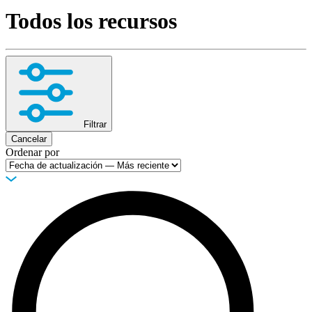
Todos los recursos
Productos
Soluciones
Asistencia
Servicios
Cómo
comprar
Recursos
Filtrar
Contacto
Cancelar
Ordenar por
Registrarse
Iniciar
sesión
Empresa
Carreras
Socios
Proveedores