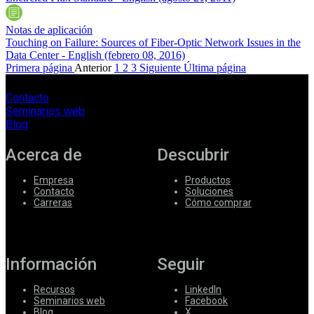
Notas de aplicación
Touching on Failure: Sources of Fiber-Optic Network Issues in the
Data Center - English
(febrero 08, 2016)
Primera página
Anterior
1
2
3
Siguiente
Última página
Contacto
Seminarios web
Blog
Acerca de
Descubrir
Empresa
Productos
Contacto
Soluciones
Carreras
Cómo comprar
Información
Seguir
Recursos
LinkedIn
Seminarios web
Facebook
Blog
X