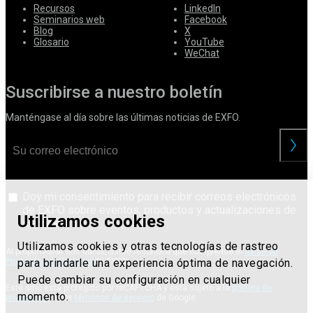
Recursos
LinkedIn
Seminarios web
Facebook
Blog
X
Glosario
YouTube
WeChat
Suscribirse a nuestro boletín
Manténgase al día sobre las últimas noticias de EXFO.
Doy mi consentimiento para recibir correos electrónicos
de EXFO sobre eventos, productos y actualizaciones de
Utilizamos cookies
servicios.
Utilizamos cookies y otras tecnologías de rastreo
Al proporcionar sus datos, usted reconoce que comprende el
Aviso de
Privacidad del Usuario
de EXFO.
para brindarle una experiencia óptima de navegación.
Puede cambiar su configuración en cualquier
Este sitio está protegido por reCAPTCHA y está sujeto a la
política de
momento.
privacidad
y a los
términos de servicio
de Google.