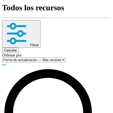
Todos los recursos
Productos
Soluciones
Asistencia
Servicios
Cómo
comprar
Recursos
Filtrar
Contacto
Cancelar
Ordenar por
Registrarse
Iniciar
sesión
Empresa
Carreras
Socios
Proveedores