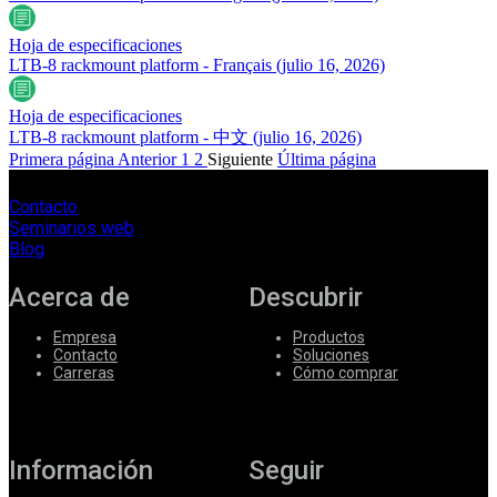
Hoja de especificaciones
LTB-8 rackmount platform - Français
(julio 16, 2026)
Hoja de especificaciones
LTB-8 rackmount platform - 中文
(julio 16, 2026)
Primera página
Anterior
1
2
Siguiente
Última página
Contacto
Seminarios web
Blog
Acerca de
Descubrir
Empresa
Productos
Contacto
Soluciones
Carreras
Cómo comprar
Información
Seguir