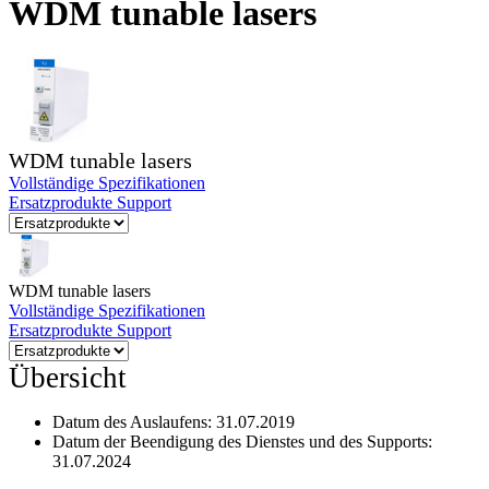
WDM tunable lasers
Produkte
Lösungen
Support
Services
Kaufen
Ressourcen
WDM tunable lasers
Kontakt
Vollständige Spezifikationen
Register
Anmeldung
Ersatzprodukte
Support
Unternehmen
Karriere
WDM tunable lasers
Vollständige Spezifikationen
Partner
Ersatzprodukte
Support
Suppliers
Übersicht
Datum des Auslaufens:
31.07.2019
Datum der Beendigung des Dienstes und des Supports:
31.07.2024