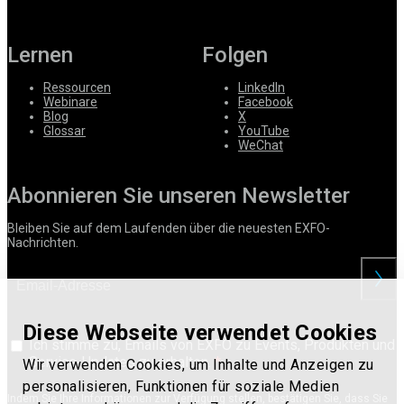
Lernen
Folgen
Ressourcen
LinkedIn
Webinare
Facebook
Blog
X
Glossar
YouTube
WeChat
Abonnieren Sie unseren Newsletter
Bleiben Sie auf dem Laufenden über die neuesten EXFO-
Nachrichten.
anford
Diese Webseite verwendet Cookies
Ich stimme zu, Emails von EXFO zu Events, Produkten und
Service-Updates zu erhalten.
Wir verwenden Cookies, um Inhalte und Anzeigen zu
personalisieren, Funktionen für soziale Medien
Indem Sie Ihre Informationen zur Verfügung stellen, bestätigen Sie, dass Sie