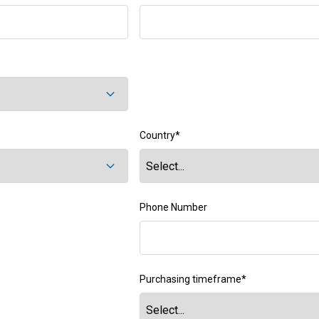
Country
*
Phone Number
Purchasing timeframe
*