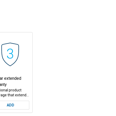
ar extended
anty
ional product
rage that extends
perational
pan of your
ADD
ct while
ecting you from