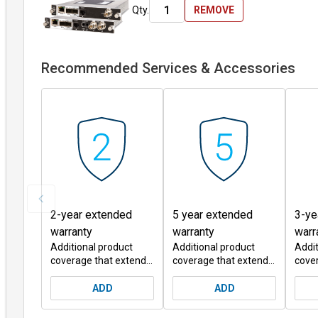
Unternehmen
Qty.
REMOVE
Karriere
Partner
Recommended Services & Accessories
Suppliers
2-year extended
5 year extended
3-ye
warranty
warranty
warr
Additional product
Additional product
Addit
coverage that extends
coverage that extends
cove
the operational
the operational
the o
lifespan of your
lifespan of your
lifes
ADD
ADD
product while
product while
produ
protecting you from
protecting you from
prot