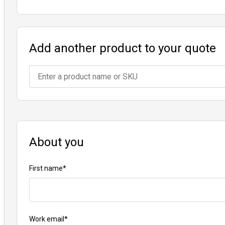
potential future repair
potential future repair
poten
costs.
costs.
costs
Add another product to your quote
About you
First name
*
Work email
*