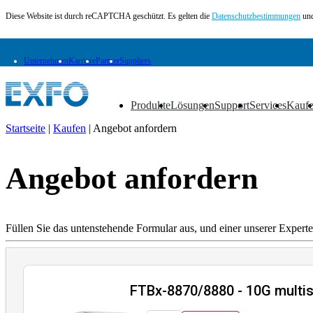
Diese Website ist durch reCAPTCHA geschützt. Es gelten die
Datenschutzbestimmungen
und
Unternehmen
Karriere
Partner
Suppliers
Produkte
Lösungen
Support
Services
Kauf
▼
▼
▼
▼
▼
Startseite
|
Kaufen
|
Angebot anfordern
DE
Angebot anfordern
Produkte
Lösungen
Support
Services
Füllen Sie das untenstehende Formular aus, und einer unserer Experte
Kaufen
Ressourcen
Kontakt
Register
Anmeldung
FTBx-8870/8880 - 10G multis