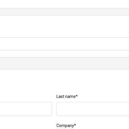
tial future repair
.
Last name
*
Company
*